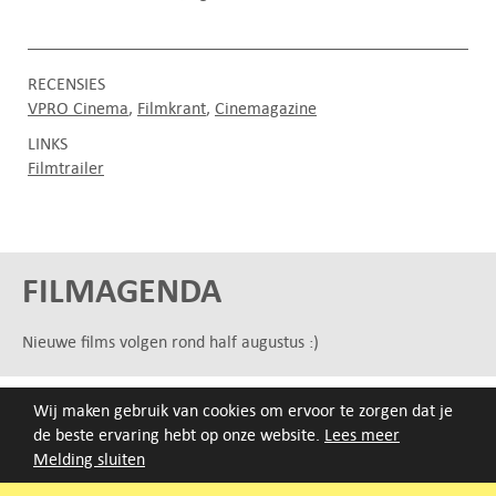
RECENSIES
VPRO Cinema
Filmkrant
Cinemagazine
LINKS
Filmtrailer
FILMAGENDA
Nieuwe films volgen rond half augustus :)
ARCHIEF
Wij maken gebruik van cookies om ervoor te zorgen dat je
de beste ervaring hebt op onze website.
Lees meer
Druk op de beginletter van de titel of zoek op titel, regisseur
Melding sluiten
of jaar van eerste vertoning.