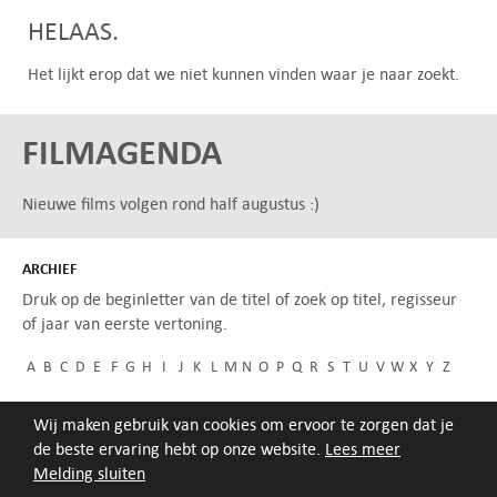
HELAAS.
Het lijkt erop dat we niet kunnen vinden waar je naar zoekt.
FILMAGENDA
Nieuwe films volgen rond half augustus :)
ARCHIEF
Druk op de beginletter van de titel of zoek op titel, regisseur
of jaar van eerste vertoning.
A
B
C
D
E
F
G
H
I
J
K
L
M
N
O
P
Q
R
S
T
U
V
W
X
Y
Z
Wij maken gebruik van cookies om ervoor te zorgen dat je
de beste ervaring hebt op onze website.
Lees meer
Melding sluiten