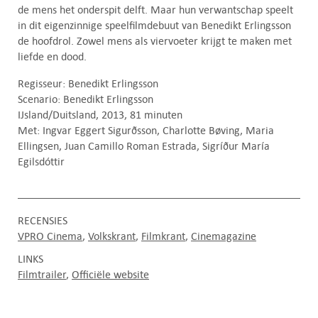
de mens het onderspit delft. Maar hun verwantschap speelt
in dit eigenzinnige speelfilmdebuut van Benedikt Erlingsson
de hoofdrol. Zowel mens als viervoeter krijgt te maken met
liefde en dood.
Regisseur: Benedikt Erlingsson
Scenario: Benedikt Erlingsson
IJsland/Duitsland, 2013, 81 minuten
Met: Ingvar Eggert Sigurðsson, Charlotte Bøving, Maria
Ellingsen, Juan Camillo Roman Estrada, Sigríður María
Egilsdóttir
RECENSIES
VPRO Cinema
Volkskrant
Filmkrant
Cinemagazine
LINKS
Filmtrailer
Officiële website