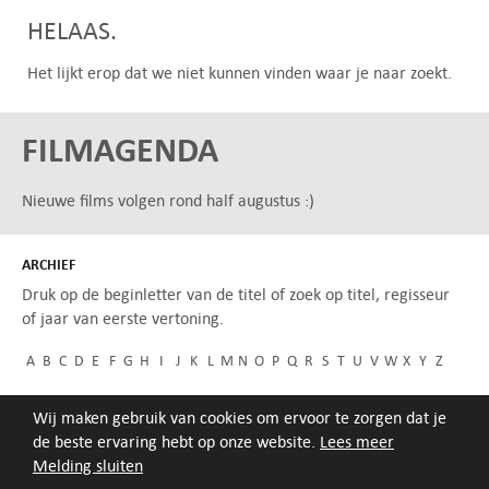
HELAAS.
Het lijkt erop dat we niet kunnen vinden waar je naar zoekt.
FILMAGENDA
Nieuwe films volgen rond half augustus :)
ARCHIEF
Druk op de beginletter van de titel of zoek op titel, regisseur
of jaar van eerste vertoning.
A
B
C
D
E
F
G
H
I
J
K
L
M
N
O
P
Q
R
S
T
U
V
W
X
Y
Z
Wij maken gebruik van cookies om ervoor te zorgen dat je
de beste ervaring hebt op onze website.
Lees meer
Melding sluiten