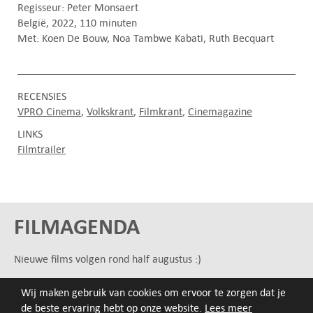
Regisseur: Peter Monsaert
België, 2022, 110 minuten
Met: Koen De Bouw, Noa Tambwe Kabati, Ruth Becquart
RECENSIES
VPRO Cinema
Volkskrant
Filmkrant
Cinemagazine
LINKS
Filmtrailer
FILMAGENDA
Nieuwe films volgen rond half augustus :)
Wij maken gebruik van cookies om ervoor te zorgen dat je
ARCHIEF
de beste ervaring hebt op onze website.
Lees meer