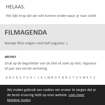
HELAAS.
Het lijkt erop dat we niet kunnen vinden waar je naar zoekt.
FILMAGENDA
Nieuwe films volgen rond half augustus :)
ARCHIEF
Druk op de beginletter van de titel of zoek op titel, regisseur
of jaar van eerste vertoning.
A
B
C
D
E
F
G
H
I
J
K
L
M
N
O
P
Q
R
S
T
U
V
W
X
Y
Z
Wij maken gebruik van cookies om ervoor te zorgen dat je
de beste ervaring hebt op onze website.
Lees meer
Melding sluiten