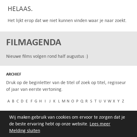
HELAAS.
Het lijkt erop dat we niet kunnen vinden waar je naar zoekt.
FILMAGENDA
Nieuwe films volgen rond half augustus :)
ARCHIEF
Druk op de beginletter van de titel of zoek op titel, regisseur
of jaar van eerste vertoning.
A
B
C
D
E
F
G
H
I
J
K
L
M
N
O
P
Q
R
S
T
U
V
W
X
Y
Z
Wij maken gebruik van cookies om ervoor te zorgen dat je
de beste ervaring hebt op onze website.
Lees meer
Melding sluiten