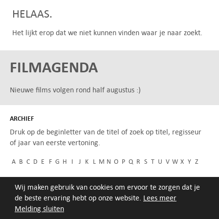
HELAAS.
Het lijkt erop dat we niet kunnen vinden waar je naar zoekt.
FILMAGENDA
Nieuwe films volgen rond half augustus :)
ARCHIEF
Druk op de beginletter van de titel of zoek op titel, regisseur
of jaar van eerste vertoning.
A
B
C
D
E
F
G
H
I
J
K
L
M
N
O
P
Q
R
S
T
U
V
W
X
Y
Z
Wij maken gebruik van cookies om ervoor te zorgen dat je
de beste ervaring hebt op onze website.
Lees meer
Melding sluiten