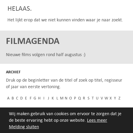
HELAAS.
Het lijkt erop dat we niet kunnen vinden waar je naar zoekt.
FILMAGENDA
Nieuwe films volgen rond half augustus :)
ARCHIEF
Druk op de beginletter van de titel of zoek op titel, regisseur
of jaar van eerste vertoning.
A
B
C
D
E
F
G
H
I
J
K
L
M
N
O
P
Q
R
S
T
U
V
W
X
Y
Z
Wij maken gebruik van cookies om ervoor te zorgen dat je
de beste ervaring hebt op onze website.
Lees meer
Melding sluiten