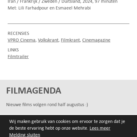
Iran / Frankrijk / Zweden / Duitsland, 2024, 97 minuten
Met: Lili Farhadpour en Esmaeel Mehrabi
RECENSIES
VPRO Cinema
Volkskrant
Filmkrant
Cinemagazine
LINKS
Filmtrailer
FILMAGENDA
Nieuwe films volgen rond half augustus :)
Wij maken gebruik van cookies om ervoor te zorgen dat je
ARCHIEF
de beste ervaring hebt op onze website.
Lees meer
Druk op de beginletter van de titel of zoek op titel, regisseur
Melding sluiten