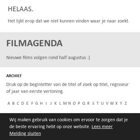
HELAAS.
Het lijkt erop dat we niet kunnen vinden waar je naar zoekt.
FILMAGENDA
Nieuwe films volgen rond half augustus :)
ARCHIEF
Druk op de beginletter van de titel of zoek op titel, regisseur
of jaar van eerste vertoning.
A
B
C
D
E
F
G
H
I
J
K
L
M
N
O
P
Q
R
S
T
U
V
W
X
Y
Z
Wij maken gebruik van cookies om ervoor te zorgen dat je
de beste ervaring hebt op onze website.
Lees meer
Melding sluiten