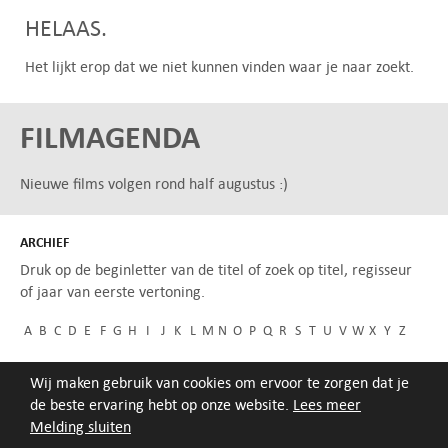
HELAAS.
Het lijkt erop dat we niet kunnen vinden waar je naar zoekt.
FILMAGENDA
Nieuwe films volgen rond half augustus :)
ARCHIEF
Druk op de beginletter van de titel of zoek op titel, regisseur
of jaar van eerste vertoning.
A
B
C
D
E
F
G
H
I
J
K
L
M
N
O
P
Q
R
S
T
U
V
W
X
Y
Z
Wij maken gebruik van cookies om ervoor te zorgen dat je
de beste ervaring hebt op onze website.
Lees meer
Melding sluiten