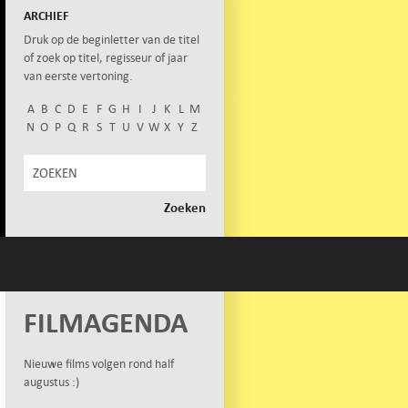
ARCHIEF
Druk op de beginletter van de titel
of zoek op titel, regisseur of jaar
van eerste vertoning.
A
B
C
D
E
F
G
H
I
J
K
L
M
N
O
P
Q
R
S
T
U
V
W
X
Y
Z
FILMAGENDA
Nieuwe films volgen rond half
augustus :)