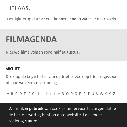
HELAAS.
Het lijkt erop dat we niet kunnen vinden waar je naar zoekt.
FILMAGENDA
Nieuwe films volgen rond half augustus :)
ARCHIEF
Druk op de beginletter van de titel of zoek op titel, regisseur
of jaar van eerste vertoning.
A
B
C
D
E
F
G
H
I
J
K
L
M
N
O
P
Q
R
S
T
U
V
W
X
Y
Z
Wij maken gebruik van cookies om ervoor te zorgen dat je
de beste ervaring hebt op onze website.
Lees meer
Melding sluiten