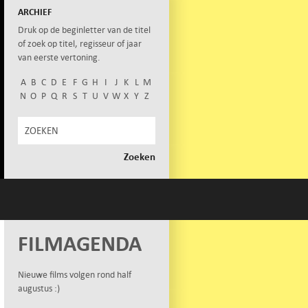
ARCHIEF
Druk op de beginletter van de titel
of zoek op titel, regisseur of jaar
van eerste vertoning.
A
B
C
D
E
F
G
H
I
J
K
L
M
N
O
P
Q
R
S
T
U
V
W
X
Y
Z
FILMAGENDA
Nieuwe films volgen rond half
augustus :)