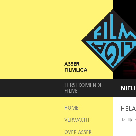
ASSER
FILMLIGA
EERSTKOMENDE
NIEU
FILM:
HELA
HOME
VERWACHT
Het lijkt
OVER ASSER