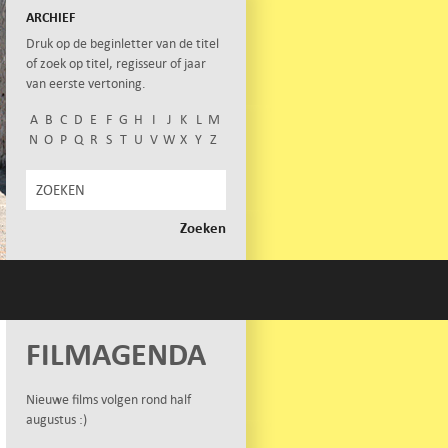
ARCHIEF
Druk op de beginletter van de titel
of zoek op titel, regisseur of jaar
van eerste vertoning.
A
B
C
D
E
F
G
H
I
J
K
L
M
N
O
P
Q
R
S
T
U
V
W
X
Y
Z
FILMAGENDA
Nieuwe films volgen rond half
augustus :)