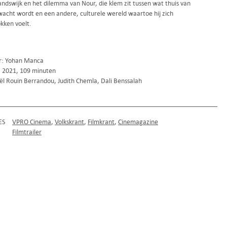
andswijk en het dilemma van Nour, die klem zit tussen wat thuis van
acht wordt en een andere, culturele wereld waartoe hij zich
kken voelt.
r: Yohan Manca
k, 2021, 109 minuten
l Rouin Berrandou, Judith Chemla, Dali Benssalah
ES
VPRO Cinema
Volkskrant
Filmkrant
Cinemagazine
Filmtrailer