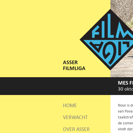
ASSER
FILMLIGA
MES F
30 okt
HOME
Nour is d
van Pavar
VERWACHT
taakstra
de zomer 
OVER ASSER
vindt da