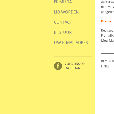
FILMLIGA
achterst
hem verw
LID WORDEN
aangetro
Drama
CONTACT
Regisseu
BESTUUR
Frankrij
Met: Maë
UW E-MAILADRES
RECENSI
VOLG ONS OP
LINKS
FACEBOOK