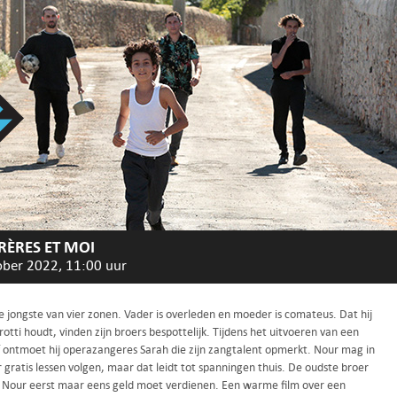
RÈRES ET MOI
ober 2022, 11:00 uur
e jongste van vier zonen. Vader is overleden en moeder is comateus. Dat hij
otti houdt, vinden zijn broers bespottelijk. Tijdens het uitvoeren van een
f ontmoet hij operazangeres Sarah die zijn zangtalent opmerkt. Nour mag in
gratis lessen volgen, maar dat leidt tot spanningen thuis. De oudste broer
t Nour eerst maar eens geld moet verdienen. Een warme film over een