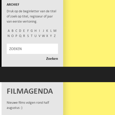
ARCHIEF
Druk op de beginletter van de titel
of zoek op titel, regisseur of jaar
van eerste vertoning.
A
B
C
D
E
F
G
H
I
J
K
L
M
N
O
P
Q
R
S
T
U
V
W
X
Y
Z
FILMAGENDA
Nieuwe films volgen rond half
augustus :)