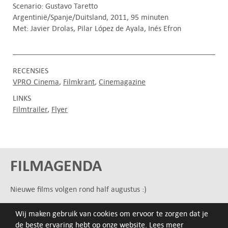
Scenario: Gustavo Taretto
Argentinië/Spanje/Duitsland, 2011, 95 minuten
Met: Javier Drolas, Pilar López de Ayala, Inés Efron
RECENSIES
VPRO Cinema
Filmkrant
Cinemagazine
LINKS
Filmtrailer
Flyer
FILMAGENDA
Nieuwe films volgen rond half augustus :)
Wij maken gebruik van cookies om ervoor te zorgen dat je
ARCHIEF
de beste ervaring hebt op onze website.
Lees meer