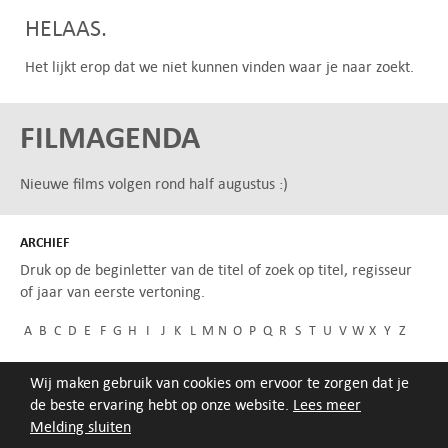
HELAAS.
Het lijkt erop dat we niet kunnen vinden waar je naar zoekt.
FILMAGENDA
Nieuwe films volgen rond half augustus :)
ARCHIEF
Druk op de beginletter van de titel of zoek op titel, regisseur
of jaar van eerste vertoning.
A
B
C
D
E
F
G
H
I
J
K
L
M
N
O
P
Q
R
S
T
U
V
W
X
Y
Z
Wij maken gebruik van cookies om ervoor te zorgen dat je
de beste ervaring hebt op onze website.
Lees meer
Melding sluiten