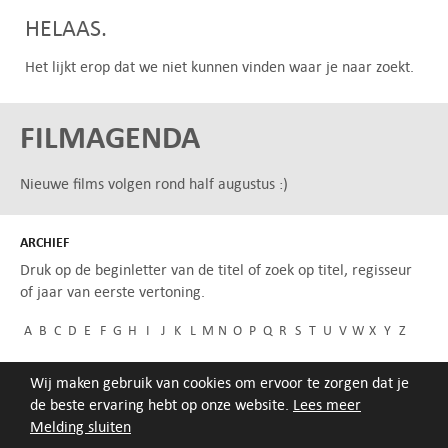
HELAAS.
Het lijkt erop dat we niet kunnen vinden waar je naar zoekt.
FILMAGENDA
Nieuwe films volgen rond half augustus :)
ARCHIEF
Druk op de beginletter van de titel of zoek op titel, regisseur
of jaar van eerste vertoning.
A
B
C
D
E
F
G
H
I
J
K
L
M
N
O
P
Q
R
S
T
U
V
W
X
Y
Z
Wij maken gebruik van cookies om ervoor te zorgen dat je
de beste ervaring hebt op onze website.
Lees meer
Melding sluiten