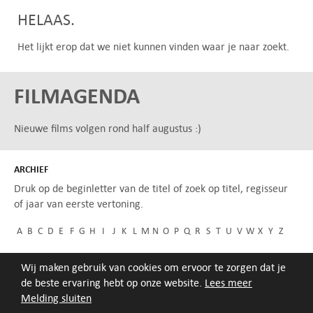
HELAAS.
Het lijkt erop dat we niet kunnen vinden waar je naar zoekt.
FILMAGENDA
Nieuwe films volgen rond half augustus :)
ARCHIEF
Druk op de beginletter van de titel of zoek op titel, regisseur
of jaar van eerste vertoning.
A
B
C
D
E
F
G
H
I
J
K
L
M
N
O
P
Q
R
S
T
U
V
W
X
Y
Z
Wij maken gebruik van cookies om ervoor te zorgen dat je
de beste ervaring hebt op onze website.
Lees meer
Melding sluiten