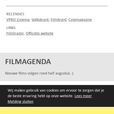
RECENSIES
VPRO Cinema
Volkskrant
Filmkrant
Cinemagazine
LINKS
Filmtrailer
Officiële website
FILMAGENDA
Nieuwe films volgen rond half augustus :)
ARCHIEF
Wij maken gebruik van cookies om ervoor te zorgen dat je
Druk op de beginletter van de titel of zoek op titel, regisseur
de beste ervaring hebt op onze website.
Lees meer
of jaar van eerste vertoning.
Melding sluiten
A
B
C
D
E
F
G
H
I
J
K
L
M
N
O
P
Q
R
S
T
U
V
W
X
Y
Z