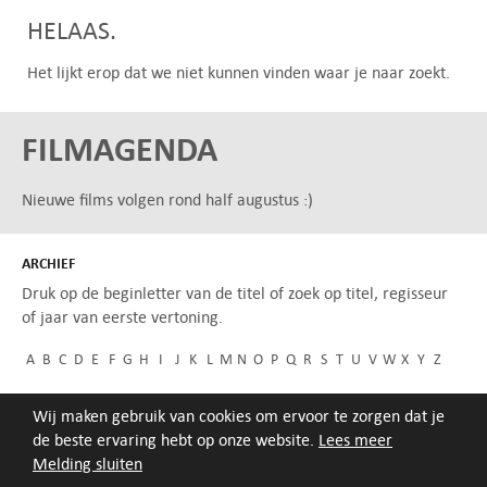
HELAAS.
Het lijkt erop dat we niet kunnen vinden waar je naar zoekt.
FILMAGENDA
Nieuwe films volgen rond half augustus :)
ARCHIEF
Druk op de beginletter van de titel of zoek op titel, regisseur
of jaar van eerste vertoning.
A
B
C
D
E
F
G
H
I
J
K
L
M
N
O
P
Q
R
S
T
U
V
W
X
Y
Z
Wij maken gebruik van cookies om ervoor te zorgen dat je
de beste ervaring hebt op onze website.
Lees meer
Melding sluiten