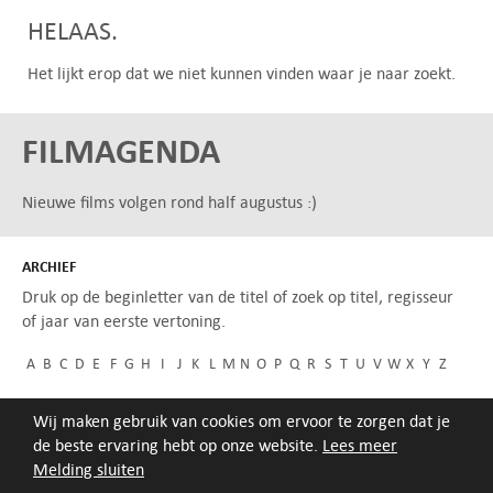
HELAAS.
Het lijkt erop dat we niet kunnen vinden waar je naar zoekt.
FILMAGENDA
Nieuwe films volgen rond half augustus :)
ARCHIEF
Druk op de beginletter van de titel of zoek op titel, regisseur
of jaar van eerste vertoning.
A
B
C
D
E
F
G
H
I
J
K
L
M
N
O
P
Q
R
S
T
U
V
W
X
Y
Z
Wij maken gebruik van cookies om ervoor te zorgen dat je
de beste ervaring hebt op onze website.
Lees meer
Melding sluiten