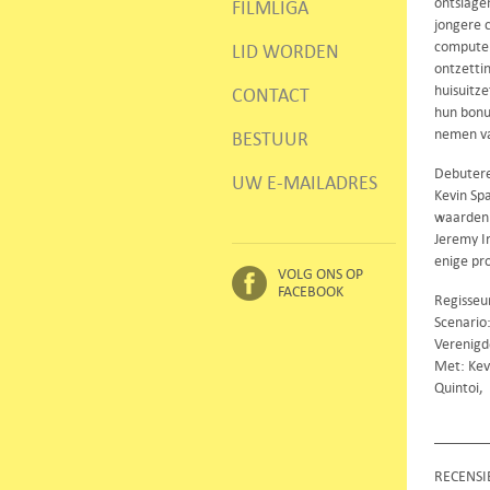
ontslage
FILMLIGA
jongere c
computer
LID WORDEN
ontzettin
huisuitz
CONTACT
hun bonu
nemen va
BESTUUR
Debuteren
UW E-MAILADRES
Kevin Sp
waarden 
Jeremy Ir
enige pr
VOLG ONS OP
FACEBOOK
Regisseur
Scenario:
Verenigd
Met: Kev
Quintoi,
RECENSI