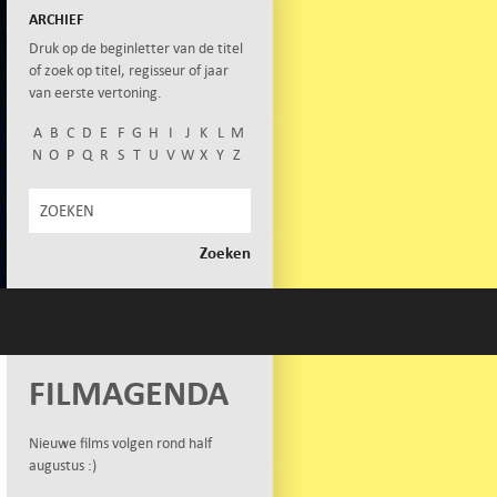
ARCHIEF
Druk op de beginletter van de titel
of zoek op titel, regisseur of jaar
van eerste vertoning.
A
B
C
D
E
F
G
H
I
J
K
L
M
N
O
P
Q
R
S
T
U
V
W
X
Y
Z
FILMAGENDA
Nieuwe films volgen rond half
augustus :)