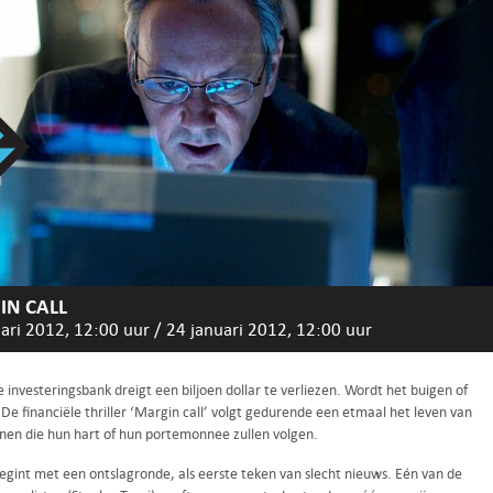
N CALL
ari 2012, 12:00 uur
/
24 januari 2012, 12:00 uur
 investeringsbank dreigt een biljoen dollar te verliezen. Wordt het buigen of
De financiële thriller ‘Margin call’ volgt gedurende een etmaal het leven van
nen die hun hart of hun portemonnee zullen volgen.
begint met een ontslagronde, als eerste teken van slecht nieuws. Eén van de