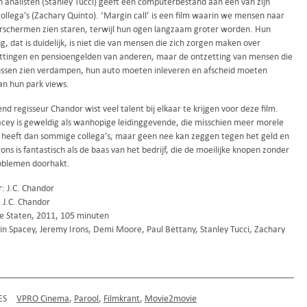
n analisten (Stanley Tucci) geeft een computerbestand aan één van zijn
ollega’s (Zachary Quinto). ‘Margin call’ is een film waarin we mensen naar
schermen zien staren, terwijl hun ogen langzaam groter worden. Hun
g, dat is duidelijk, is niet die van mensen die zich zorgen maken over
ettingen en pensioengelden van anderen, maar de ontzetting van mensen die
ssen zien verdampen, hun auto moeten inleveren en afscheid moeten
n hun park views.
d regisseur Chandor wist veel talent bij elkaar te krijgen voor deze film.
acey is geweldig als wanhopige leidinggevende, die misschien meer morele
heeft dan sommige collega’s, maar geen nee kan zeggen tegen het geld en
ons is fantastisch als de baas van het bedrijf, die de moeilijke knopen zonder
oblemen doorhakt.
: J.C. Chandor
 J.C. Chandor
e Staten, 2011, 105 minuten
in Spacey, Jeremy Irons, Demi Moore, Paul Bettany, Stanley Tucci, Zachary
ES
VPRO Cinema
Parool
Filmkrant
Movie2movie