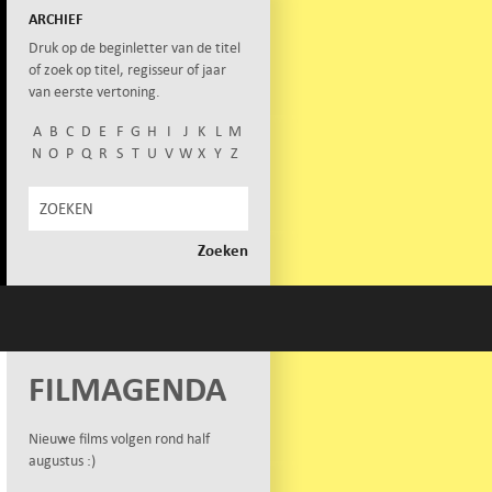
ARCHIEF
Druk op de beginletter van de titel
of zoek op titel, regisseur of jaar
van eerste vertoning.
A
B
C
D
E
F
G
H
I
J
K
L
M
N
O
P
Q
R
S
T
U
V
W
X
Y
Z
FILMAGENDA
Nieuwe films volgen rond half
augustus :)