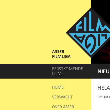
ASSER
FILMLIGA
EERSTKOMENDE
NIEU
FILM:
HELA
HOME
VERWACHT
Het lijkt
OVER ASSER