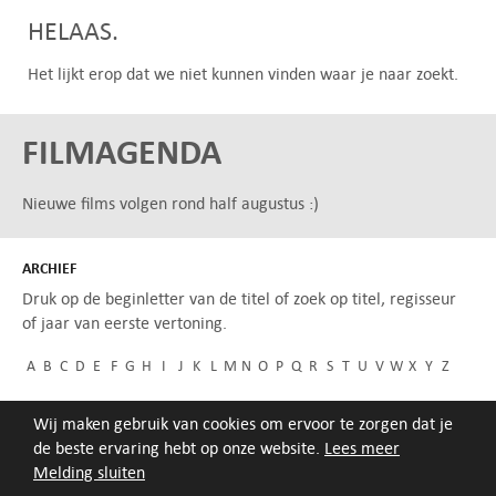
HELAAS.
Het lijkt erop dat we niet kunnen vinden waar je naar zoekt.
FILMAGENDA
Nieuwe films volgen rond half augustus :)
ARCHIEF
Druk op de beginletter van de titel of zoek op titel, regisseur
of jaar van eerste vertoning.
A
B
C
D
E
F
G
H
I
J
K
L
M
N
O
P
Q
R
S
T
U
V
W
X
Y
Z
Wij maken gebruik van cookies om ervoor te zorgen dat je
de beste ervaring hebt op onze website.
Lees meer
Melding sluiten