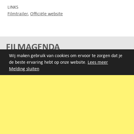
LINKS
Filmtrailer
Officiële website
FILMAGENDA
Wij maken gebruik van cookies om ervoor te zorgen dat je
Nieuwe films volgen rond half augustus :)
de beste ervaring hebt op onze website.
Lees meer
Melding sluiten
ARCHIEF
Druk op de beginletter van de titel of zoek op titel, regisseur
of jaar van eerste vertoning.
A
B
C
D
E
F
G
H
I
J
K
L
M
N
O
P
Q
R
S
T
U
V
W
X
Y
Z