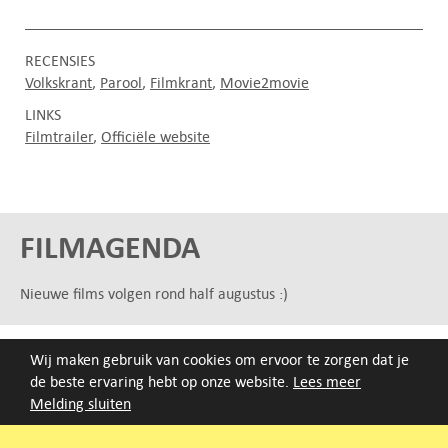
RECENSIES
Volkskrant
Parool
Filmkrant
Movie2movie
LINKS
Filmtrailer
Officiële website
FILMAGENDA
Nieuwe films volgen rond half augustus :)
ARCHIEF
Wij maken gebruik van cookies om ervoor te zorgen dat je
Druk op de beginletter van de titel of zoek op titel, regisseur
de beste ervaring hebt op onze website.
Lees meer
of jaar van eerste vertoning.
Melding sluiten
A
B
C
D
E
F
G
H
I
J
K
L
M
N
O
P
Q
R
S
T
U
V
W
X
Y
Z