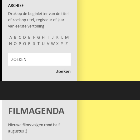
ARCHIEF
Druk op de beginletter van de titel
of zoek op titel, regisseur of jaar
van eerste vertoning.
A
B
C
D
E
F
G
H
I
J
K
L
M
N
O
P
Q
R
S
T
U
V
W
X
Y
Z
FILMAGENDA
Nieuwe films volgen rond half
augustus :)