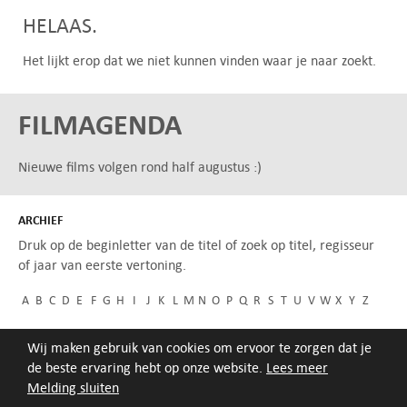
HELAAS.
Het lijkt erop dat we niet kunnen vinden waar je naar zoekt.
FILMAGENDA
Nieuwe films volgen rond half augustus :)
ARCHIEF
Druk op de beginletter van de titel of zoek op titel, regisseur
of jaar van eerste vertoning.
A
B
C
D
E
F
G
H
I
J
K
L
M
N
O
P
Q
R
S
T
U
V
W
X
Y
Z
Wij maken gebruik van cookies om ervoor te zorgen dat je
de beste ervaring hebt op onze website.
Lees meer
Melding sluiten