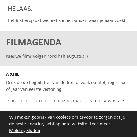
HELAAS.
Het lijkt erop dat we niet kunnen vinden waar je naar zoekt.
FILMAGENDA
Nieuwe films volgen rond half augustus :)
ARCHIEF
Druk op de beginletter van de titel of zoek op titel, regisseur
of jaar van eerste vertoning.
A
B
C
D
E
F
G
H
I
J
K
L
M
N
O
P
Q
R
S
T
U
V
W
X
Y
Z
Wij maken gebruik van cookies om ervoor te zorgen dat je
de beste ervaring hebt op onze website.
Lees meer
Melding sluiten