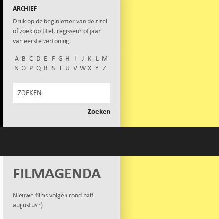
ARCHIEF
Druk op de beginletter van de titel
of zoek op titel, regisseur of jaar
van eerste vertoning.
A
B
C
D
E
F
G
H
I
J
K
L
M
N
O
P
Q
R
S
T
U
V
W
X
Y
Z
FILMAGENDA
Nieuwe films volgen rond half
augustus :)