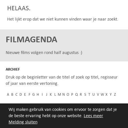
HELAAS.
Het lijkt erop dat we niet kunnen vinden waar je naar zoekt.
FILMAGENDA
Nieuwe films volgen rond half augustus :)
ARCHIEF
Druk op de beginletter van de titel of zoek op titel, regisseur
of jaar van eerste vertoning.
A
B
C
D
E
F
G
H
I
J
K
L
M
N
O
P
Q
R
S
T
U
V
W
X
Y
Z
Wij maken gebruik van cookies om ervoor te zorgen dat je
de beste ervaring hebt op onze website.
Lees meer
Melding sluiten