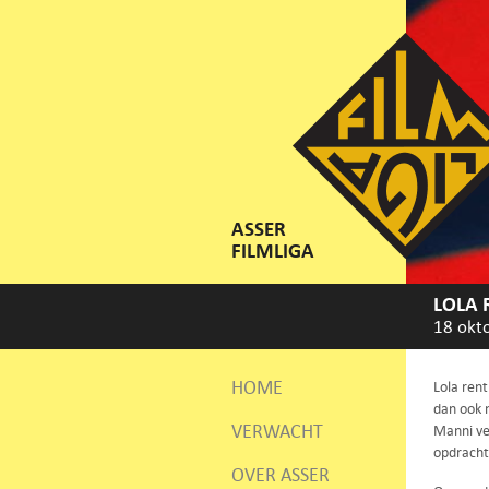
ASSER
FILMLIGA
LOLA 
18 okt
HOME
Lola rent
dan ook 
VERWACHT
Manni ve
opdracht
OVER ASSER