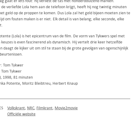
g gaat er iets fout: hij verliest de tas met honderdduizend marken.
e verliefde Lola hem aan de telefoon krijgt, heeft hij nog twintig minuten
et geld op de proppen te komen. Dus Lola zal het geld bijeen moeten zien te
Tijd om fouten maken is er niet. Elk detail is van belang; elke seconde, elke
t.
otente (Lola) is het epicentrum van de film. De vorm van Tykwers spel met
 keuzes is even fascinerend als dynamisch. Hij vertelt drie keer hetzelfde
n daagt de kijker uit om stil te staan bij de grote gevolgen van ogenschijnlijk
ebeurtenissen.
r: Tom Tykwer
: Tom Tykwer
d, 1998, 81 minuten
nka Potente, Moritz Bleibtreu, Herbert Knaup
ES
Volkskrant
NRC
Filmkrant
Movie2movie
Officiële website