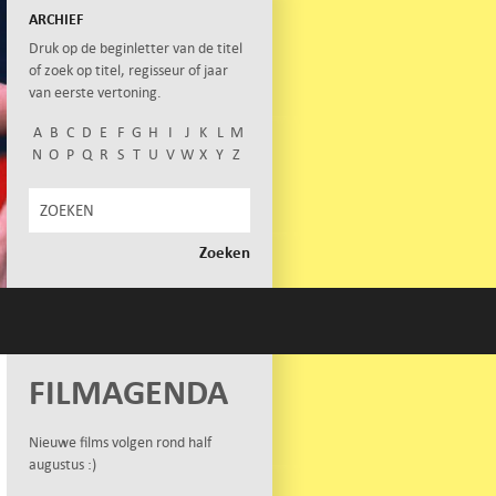
ARCHIEF
Druk op de beginletter van de titel
of zoek op titel, regisseur of jaar
van eerste vertoning.
A
B
C
D
E
F
G
H
I
J
K
L
M
N
O
P
Q
R
S
T
U
V
W
X
Y
Z
FILMAGENDA
Nieuwe films volgen rond half
augustus :)