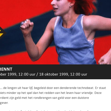
RENNT
ober 1999, 12:00 uur
/
18 oktober 1999, 12:00 uur
….de longen uit haar lijf, begeleid door een denderende technobeat. Er staat
niets minder op het spel dan het redden van het leven haar vriendje. Deze
rdient zijn geld met het rondbrengen van geld voor een duistere
gever.