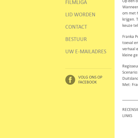
Op een da
FILMLIGA
Wanneer d
om met h
LID WORDEN
krijgen. 
keuze tel
CONTACT
Franka P
BESTUUR
toeval en
verhaal e
UW E-MAILADRES
kleine g
Regisseu
Scenario
VOLG ONS OP
Duitslan
FACEBOOK
Met: Fra
RECENSI
LINKS