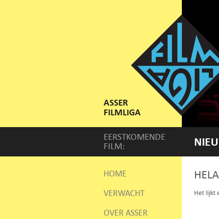
ASSER
FILMLIGA
EERSTKOMENDE
NIEU
FILM:
HELA
HOME
VERWACHT
Het lijkt
OVER ASSER