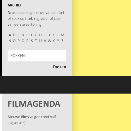
ARCHIEF
Druk op de beginletter van de titel
of zoek op titel, regisseur of jaar
van eerste vertoning.
A
B
C
D
E
F
G
H
I
J
K
L
M
N
O
P
Q
R
S
T
U
V
W
X
Y
Z
FILMAGENDA
Nieuwe films volgen rond half
augustus :)