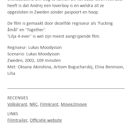
heeft is dat Andrej een loverboy is en weldra zit ze
opgesloten in Zweden zonder paspoort en hoop.
De film is gemaakt door dezelfde regisseur als ‘Fucking
åmål’ en ‘Together’.
‘Lilja 4-ever’ is wel zijn meest aangrijpende film.
Regisseur: Lukas Moodysson
Scenario: Lukas Moodysson
Zweden, 2002, 109 minuten
Met: Oksana Akinshina, Artiom Bogucharskij, Elina Beninson,
Lilia
RECENSIES
Volkskrant
NRC
Filmkrant
Movie2movie
LINKS
Filmtrailer
Officiële website