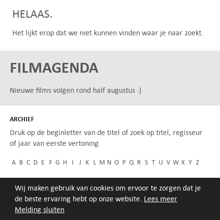
HELAAS.
Het lijkt erop dat we niet kunnen vinden waar je naar zoekt.
FILMAGENDA
Nieuwe films volgen rond half augustus :)
ARCHIEF
Druk op de beginletter van de titel of zoek op titel, regisseur
of jaar van eerste vertoning.
A
B
C
D
E
F
G
H
I
J
K
L
M
N
O
P
Q
R
S
T
U
V
W
X
Y
Z
Wij maken gebruik van cookies om ervoor te zorgen dat je
de beste ervaring hebt op onze website.
Lees meer
Melding sluiten