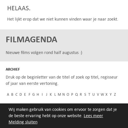
HELAAS.
Het lijkt erop dat we niet kunnen vinden waar je naar zoekt.
FILMAGENDA
Nieuwe films volgen rond half augustus :)
ARCHIEF
Druk op de beginletter van de titel of zoek op titel, regisseur
of jaar van eerste vertoning.
A
B
C
D
E
F
G
H
I
J
K
L
M
N
O
P
Q
R
S
T
U
V
W
X
Y
Z
Wij maken gebruik van cookies om ervoor te zorgen dat je
de beste ervaring hebt op onze website.
Lees meer
Melding sluiten