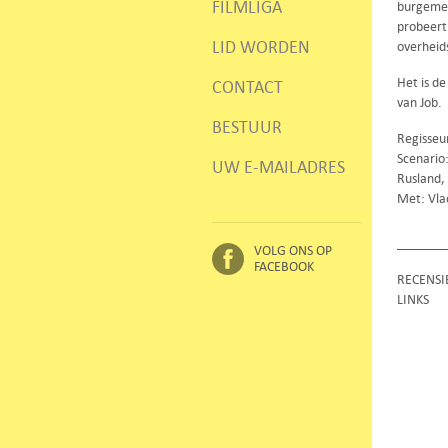
FILMLIGA
burgemee
probeert
LID WORDEN
overheid
Het is de
CONTACT
van Job.
BESTUUR
Regisseu
Scenario
UW E-MAILADRES
Rusland,
Met: Vla
VOLG ONS OP
FACEBOOK
RECENSI
LINKS