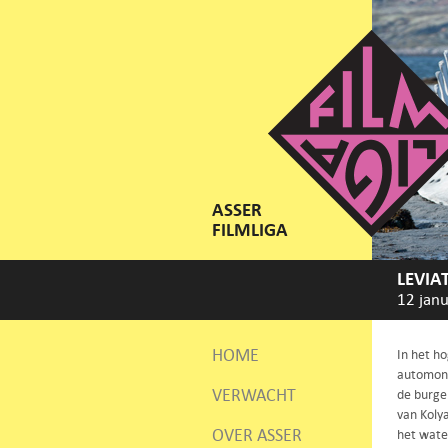
ASSER
FILMLIGA
LEVIA
12 janu
HOME
In het h
automonte
VERWACHT
de burge
van Kolya
OVER ASSER
het water