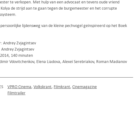
ster te verkopen. Met hulp van een advocaat en tevens oude vriend
 Kolya de strijd aan te gaan tegen de burgemeester en het corrupte
ssysteem.
 persoonlijke lijdensweg van de kleine pechvogel geïnspireerd op het Boek
r: Andrey Zvjagintsev
: Andrey Zvjagintsev
 2014, 140 minuten
dimir Vdovitchenkov, Elena Liadova, Alexeï Serebriakov, Roman Madianov
ES
VPRO Cinema
Volkskrant
Filmkrant
Cinemagazine
Filmtrailer