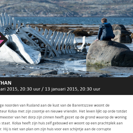
THAN
ari 2015, 20:30 uur
/
13 januari 2015, 20:30 uur
oge noorden van Rusland aan de kust van de Barentszzee woont de
ur Kolya met zijn zoontje en nieuwe vriendin. Het leven lijkt op orde totdat
meester van het dorp zijn zinnen heeft gezet op de grond waarop de woning
 staat. Kolya heeft zijn huis zelf gebouwd en woont op een prachtplek aan
. Hij is niet van plan om zijn huis voor een schijntje aan de corrupte