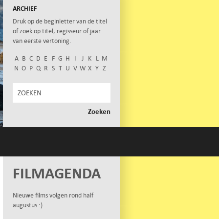
ARCHIEF
Druk op de beginletter van de titel
of zoek op titel, regisseur of jaar
van eerste vertoning.
A
B
C
D
E
F
G
H
I
J
K
L
M
N
O
P
Q
R
S
T
U
V
W
X
Y
Z
FILMAGENDA
Nieuwe films volgen rond half
augustus :)