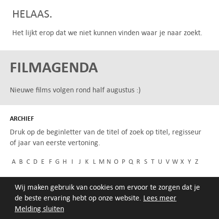
HELAAS.
Het lijkt erop dat we niet kunnen vinden waar je naar zoekt.
FILMAGENDA
Nieuwe films volgen rond half augustus :)
ARCHIEF
Druk op de beginletter van de titel of zoek op titel, regisseur
of jaar van eerste vertoning.
A
B
C
D
E
F
G
H
I
J
K
L
M
N
O
P
Q
R
S
T
U
V
W
X
Y
Z
Wij maken gebruik van cookies om ervoor te zorgen dat je
de beste ervaring hebt op onze website.
Lees meer
Melding sluiten