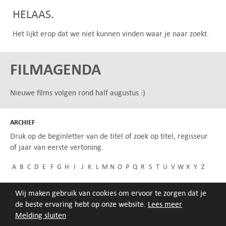
HELAAS.
Het lijkt erop dat we niet kunnen vinden waar je naar zoekt.
FILMAGENDA
Nieuwe films volgen rond half augustus :)
ARCHIEF
Druk op de beginletter van de titel of zoek op titel, regisseur
of jaar van eerste vertoning.
A
B
C
D
E
F
G
H
I
J
K
L
M
N
O
P
Q
R
S
T
U
V
W
X
Y
Z
Wij maken gebruik van cookies om ervoor te zorgen dat je
de beste ervaring hebt op onze website.
Lees meer
Melding sluiten