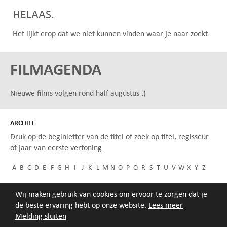
HELAAS.
Het lijkt erop dat we niet kunnen vinden waar je naar zoekt.
FILMAGENDA
Nieuwe films volgen rond half augustus :)
ARCHIEF
Druk op de beginletter van de titel of zoek op titel, regisseur
of jaar van eerste vertoning.
A
B
C
D
E
F
G
H
I
J
K
L
M
N
O
P
Q
R
S
T
U
V
W
X
Y
Z
Wij maken gebruik van cookies om ervoor te zorgen dat je
de beste ervaring hebt op onze website.
Lees meer
Melding sluiten