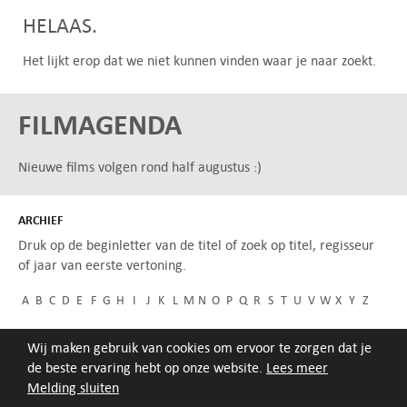
HELAAS.
Het lijkt erop dat we niet kunnen vinden waar je naar zoekt.
FILMAGENDA
Nieuwe films volgen rond half augustus :)
ARCHIEF
Druk op de beginletter van de titel of zoek op titel, regisseur
of jaar van eerste vertoning.
A
B
C
D
E
F
G
H
I
J
K
L
M
N
O
P
Q
R
S
T
U
V
W
X
Y
Z
Wij maken gebruik van cookies om ervoor te zorgen dat je
de beste ervaring hebt op onze website.
Lees meer
Melding sluiten