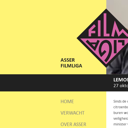
ASSER
FILMLIGA
LEMON
27 okt
HOME
Sinds de
citroenb
VERWACHT
buren wo
veilighe
OVER ASSER
minister