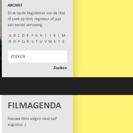
ARCHIEF
Druk op de beginletter van de titel
of zoek op titel, regisseur of jaar
van eerste vertoning.
A
B
C
D
E
F
G
H
I
J
K
L
M
N
O
P
Q
R
S
T
U
V
W
X
Y
Z
FILMAGENDA
Nieuwe films volgen rond half
augustus :)