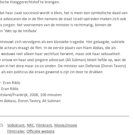
ëlische Hooggerechtshof te brengen.
at haar zaak succesvol wordt is klein, het is meer een symbolische daad van
De advocaten die in de film namens de staat Israël optreden maken zich ook
ks zorgen: het voornemen van de minister is rechtmatig, binnen de
n ‘Wet op de Intifada’.
ntvouwt zich vervolgens als een klassieke tragedie. Het gelaagde, subtiele
de acteurs draagt de film. In de eerste plaats van Hiam Abbas, die als
 weduwe niet alleen haar vechtlust herwint, maar ook haar seksualiteit.
 vrouw en haar veel jongere advocaat (Ali Suliman) bloeit liefde op, wat de
hen in het dorp maar zo-zo vinden. De minister van Defensie (Doron Tavory)
 als een politicus die eraan gewend is zijn zin door te drukken.
: Eran Riklis
 Eran Riklis
itsland/Frankrijk, 2008, 106 minuten
m Abbass, Doron Tavory, Ali Suliman
ES
Volkskrant
NRC
Filmkrant
Movie2movie
Filmtrailer
Officiële website