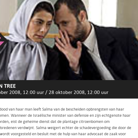
 TREE
ober 2008, 12:00 uur
/
28 oktober 2008, 12:00 uur
 dood van haar man leeft Salma van de bescheiden opbrengsten van haar
omen. Wanneer de Israëlische minister van defensie en zijn echtgenote haar
rden, eist de geheime dienst dat de plantage citroenbomen om
idsredenen verdwijnt. Salma weigert echter de schadevergoeding die door de
 wordt voorgesteld en besluit met de hulp van haar advocaat de zaak voor