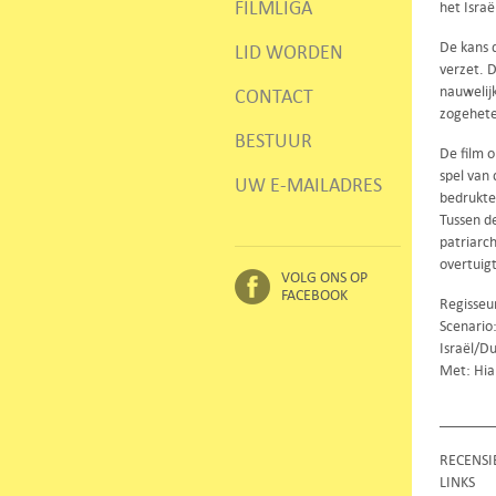
FILMLIGA
het Isra
De kans d
LID WORDEN
verzet. 
nauwelij
CONTACT
zogehete
BESTUUR
De film o
spel van 
UW E-MAILADRES
bedrukte
Tussen de
patriarc
overtuigt
VOLG ONS OP
FACEBOOK
Regisseur
Scenario:
Israël/Du
Met: Hia
RECENSI
LINKS