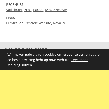
RECENSIES
Volkskrant
NRC
Parool
Movie2movie
LINKS
Filmtrailer
Officiële website
NovaTV
FILMAGENDA
Wij maken gebruik van cookies om ervoor te zorgen dat je
de beste ervaring hebt op onze website.
Lees meer
Nieuwe films volgen rond half augustus :)
Melding sluiten
ARCHIEF
Druk op de beginletter van de titel of zoek op titel, regisseur
of jaar van eerste vertoning.
A
B
C
D
E
F
G
H
I
J
K
L
M
N
O
P
Q
R
S
T
U
V
W
X
Y
Z