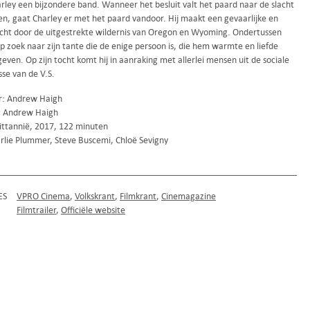
arley een bijzondere band. Wanneer het besluit valt het paard naar de slacht
en, gaat Charley er met het paard vandoor. Hij maakt een gevaarlijke en
cht door de uitgestrekte wildernis van Oregon en Wyoming. Ondertussen
j op zoek naar zijn tante die de enige persoon is, die hem warmte en liefde
even. Op zijn tocht komt hij in aanraking met allerlei mensen uit de sociale
se van de V.S.
r: Andrew Haigh
: Andrew Haigh
ittannië, 2017, 122 minuten
rlie Plummer, Steve Buscemi, Chloë Sevigny
ES
VPRO Cinema
Volkskrant
Filmkrant
Cinemagazine
Filmtrailer
Officiële website