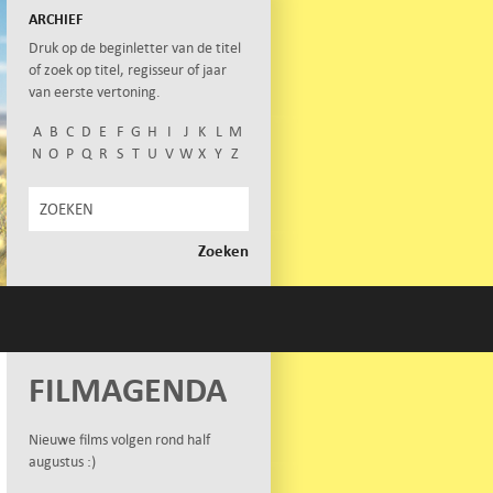
ARCHIEF
Druk op de beginletter van de titel
of zoek op titel, regisseur of jaar
van eerste vertoning.
A
B
C
D
E
F
G
H
I
J
K
L
M
N
O
P
Q
R
S
T
U
V
W
X
Y
Z
FILMAGENDA
Nieuwe films volgen rond half
augustus :)