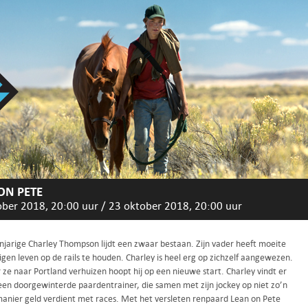
ON PETE
ober 2018, 20:00 uur
/
23 oktober 2018, 20:00 uur
enjarige Charley Thompson lijdt een zwaar bestaan. Zijn vader heeft moeite
igen leven op de rails te houden. Charley is heel erg op zichzelf aangewezen.
ze naar Portland verhuizen hoopt hij op een nieuwe start. Charley vindt er
 een doorgewinterde paardentrainer, die samen met zijn jockey op niet zo’n
manier geld verdient met races. Met het versleten renpaard Lean on Pete