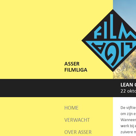
ASSER
FILMLIGA
LEAN 
22 okt
HOME
De vijfti
om zijn e
VERWACHT
Wanneer 
werk bij
OVER ASSER
zuivere 