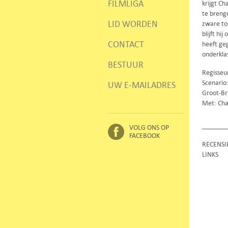
FILMLIGA
krijgt Ch
te breng
LID WORDEN
zware to
blijft hi
CONTACT
heeft geg
onderklas
BESTUUR
Regisseu
Scenario
UW E-MAILADRES
Groot-Br
Met: Cha
VOLG ONS OP
FACEBOOK
RECENSI
LINKS