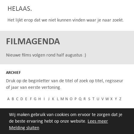
HELAAS.
Het lijkt erop dat we niet kunnen vinden waar je naar zoekt.
FILMAGENDA
Nieuwe films volgen rond half augustus :)
ARCHIEF
Druk op de beginletter van de titel of zoek op titel, regisseur
of jaar van eerste vertoning.
A
B
C
D
E
F
G
H
I
J
K
L
M
N
O
P
Q
R
S
T
U
V
W
X
Y
Z
Wij maken gebruik van cookies om ervoor te zorgen dat je
de beste ervaring hebt op onze website.
Lees meer
Melding sluiten