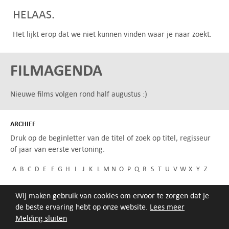
HELAAS.
Het lijkt erop dat we niet kunnen vinden waar je naar zoekt.
FILMAGENDA
Nieuwe films volgen rond half augustus :)
ARCHIEF
Druk op de beginletter van de titel of zoek op titel, regisseur
of jaar van eerste vertoning.
A
B
C
D
E
F
G
H
I
J
K
L
M
N
O
P
Q
R
S
T
U
V
W
X
Y
Z
Wij maken gebruik van cookies om ervoor te zorgen dat je
de beste ervaring hebt op onze website.
Lees meer
Melding sluiten